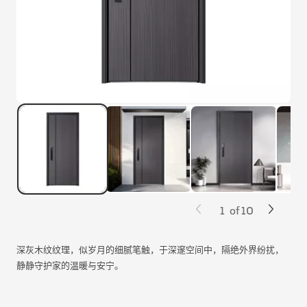
1
of
10
深灰木纹纹理，似岁月的细腻笔触，于深邃空间中，隔绝外界纷扰，
静静守护家的温暖与安宁。