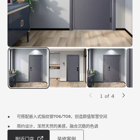
1
of
4
可搭配嵌入式指纹锁706/708，创造颜值智慧空间
简约设计，浑然天然的美感，融合沉稳的色调
附近门店
装修案例